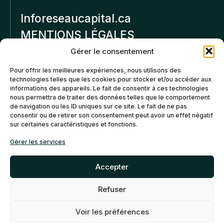
Inforeseaucapital.ca
MENTIONS LÉGALES
Gérer le consentement
Politique de
Pour offrir les meilleures expériences, nous utilisons des
confidentialité
technologies telles que les cookies pour stocker et/ou accéder aux
informations des appareils. Le fait de consentir à ces technologies
Politiques d’annulation et
nous permettra de traiter des données telles que le comportement
de remboursement
de navigation ou les ID uniques sur ce site. Le fait de ne pas
consentir ou de retirer son consentement peut avoir un effet négatif
sur certaines caractéristiques et fonctions.
Politique de cookies (CA)
Gérer les services
Accepter
Refuser
©2026 Réseau Capital. Tous
EN
FR
droits reservés -
My Little
Voir les préférences
Big Web
- Agence web