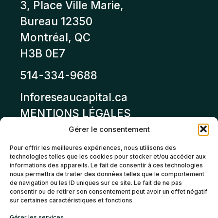
3, Place Ville Marie,
Bureau 12350
Montréal, QC
H3B 0E7
514-334-9688
Inforeseaucapital.ca
MENTIONS LÉGALES
Gérer le consentement
Politique de
Pour offrir les meilleures expériences, nous utilisons des
confidentialité
technologies telles que les cookies pour stocker et/ou accéder aux
informations des appareils. Le fait de consentir à ces technologies
Politiques d’annulation et
nous permettra de traiter des données telles que le comportement
de remboursement
de navigation ou les ID uniques sur ce site. Le fait de ne pas
consentir ou de retirer son consentement peut avoir un effet négatif
sur certaines caractéristiques et fonctions.
Politique de cookies (CA)
Gérer les services