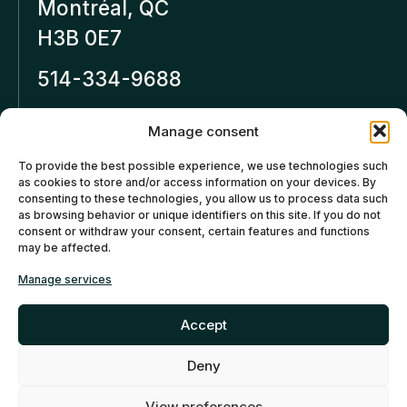
Montréal, QC
H3B 0E7
514-334-9688
Inforeseaucapital.ca
Manage consent
LEGAL NOTICE
To provide the best possible experience, we use technologies such
as cookies to store and/or access information on your devices. By
Privacy policy
consenting to these technologies, you allow us to process data such
as browsing behavior or unique identifiers on this site. If you do not
Cancellation and Refund
consent or withdraw your consent, certain features and functions
may be affected.
Policies
Manage services
Cookies policy (CA)
Accept
Deny
©2026 Réseau Capital. All
rights reserved -
My Little
View preferences