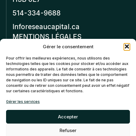
514-334-9688
Inforeseaucapital.ca
MENTIONS LÉGALES
Gérer le consentement
Politique de
Pour offrir les meilleures expériences, nous utilisons des
confidentialité
technologies telles que les cookies pour stocker et/ou accéder aux
informations des appareils. Le fait de consentir à ces technologies
Politiques d’annulation et
nous permettra de traiter des données telles que le comportement
de remboursement
de navigation ou les ID uniques sur ce site. Le fait de ne pas
consentir ou de retirer son consentement peut avoir un effet négatif
sur certaines caractéristiques et fonctions.
Politique de cookies (CA)
Gérer les services
Accepter
Refuser
©2026 Réseau Capital. Tous