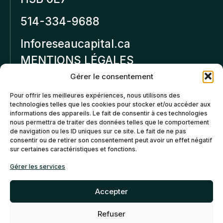
514-334-9688
Inforeseaucapital.ca
MENTIONS LÉGALES
Gérer le consentement
Politique de
Pour offrir les meilleures expériences, nous utilisons des
confidentialité
technologies telles que les cookies pour stocker et/ou accéder aux
informations des appareils. Le fait de consentir à ces technologies
Politiques d’annulation et
nous permettra de traiter des données telles que le comportement
de remboursement
de navigation ou les ID uniques sur ce site. Le fait de ne pas
consentir ou de retirer son consentement peut avoir un effet négatif
sur certaines caractéristiques et fonctions.
Politique de cookies (CA)
Gérer les services
Accepter
Refuser
©2026 Réseau Capital. Tous