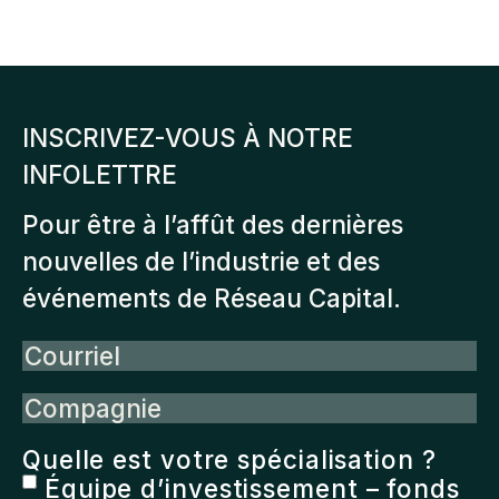
à
plusieurs
$222.00
variations.
Les
INSCRIVEZ-VOUS À NOTRE
options
INFOLETTRE
peuvent
être
Pour être à l’affût des dernières
choisies
nouvelles de l’industrie et des
sur
événements de Réseau Capital.
la
Courriel
page
du
Compagnie
produit
Quelle est votre spécialisation ?
Équipe d’investissement – fonds