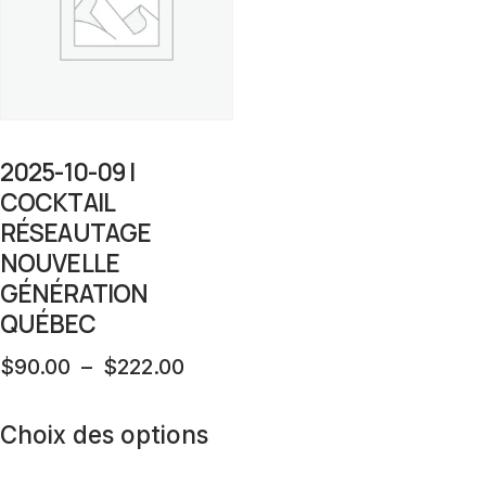
2025-10-09 |
COCKTAIL
RÉSEAUTAGE
NOUVELLE
GÉNÉRATION
QUÉBEC
Plage
$
90.00
–
$
222.00
de
Ce
prix :
Choix des options
produit
$90.00
a