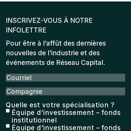
variations.
Les
INSCRIVEZ-VOUS À NOTRE
options
INFOLETTRE
peuvent
être
Pour être à l’affût des dernières
choisies
nouvelles de l’industrie et des
sur
événements de Réseau Capital.
la
Courriel
page
du
Compagnie
produit
Quelle est votre spécialisation ?
Équipe d’investissement – fonds
institutionnel
Équipe d’investissement – fonds