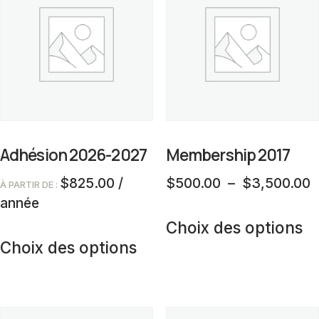
Adhésion 2026-2027
Membership 2017
P
$
825.00
/
$
500.00
–
$
3,500.00
À PARTIR DE :
d
année
C
p
Choix des options
Ce
pr
$
Choix des options
produit
a
à
a
pl
$
plusieurs
va