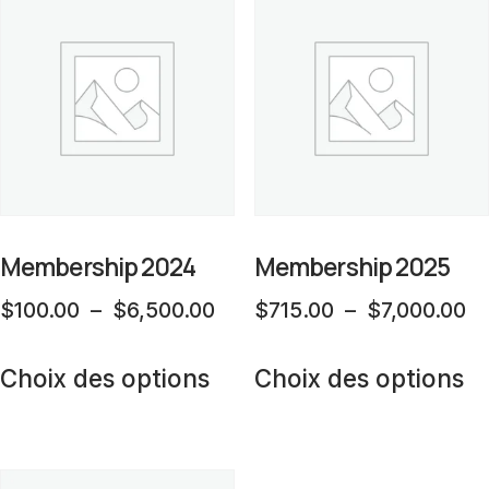
variations.
va
Les
L
options
op
peuvent
p
être
êt
choisies
ch
sur
su
la
la
Membership 2024
Membership 2025
page
p
Plage
Pl
$
100.00
–
$
6,500.00
$
715.00
–
$
7,000.00
du
d
de
d
Ce
C
produit
pr
prix :
pr
Choix des options
Choix des options
produit
pr
$100.00
$7
a
a
à
à
plusieurs
pl
$6,500.00
$7