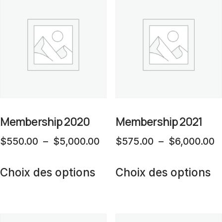
variations.
va
Les
L
options
op
peuvent
p
être
êt
choisies
ch
sur
su
la
la
Membership 2020
Membership 2021
page
p
Plage
P
$
550.00
–
$
5,000.00
$
575.00
–
$
6,000.00
du
d
de
d
Ce
C
produit
pr
prix :
pr
Choix des options
Choix des options
produit
pr
$550.00
$
a
a
à
à
plusieurs
pl
$5,000.00
$