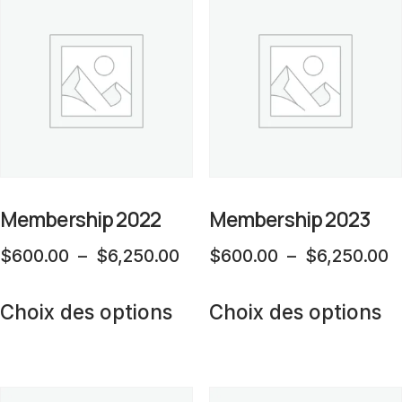
variations.
va
Les
L
options
op
peuvent
p
être
êt
choisies
ch
sur
su
la
la
Membership 2022
Membership 2023
page
p
Plage
P
$
600.00
–
$
6,250.00
$
600.00
–
$
6,250.00
du
d
de
d
Ce
C
produit
pr
prix :
pr
Choix des options
Choix des options
produit
pr
$600.00
$
a
a
à
à
plusieurs
pl
$6,250.00
$