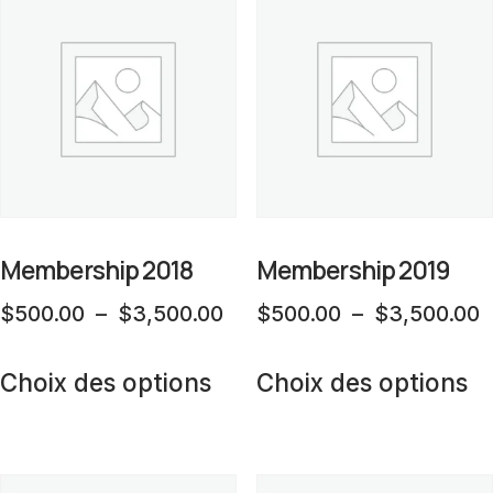
variations.
L
Les
op
options
p
peuvent
êt
être
ch
choisies
su
sur
la
la
Membership 2018
Membership 2019
p
page
d
Plage
P
$
500.00
–
$
3,500.00
$
500.00
–
$
3,500.00
du
pr
de
d
Ce
C
produit
prix :
p
Choix des options
Choix des options
produit
pr
$500.00
$
a
a
à
à
plusieurs
pl
$3,500.00
$