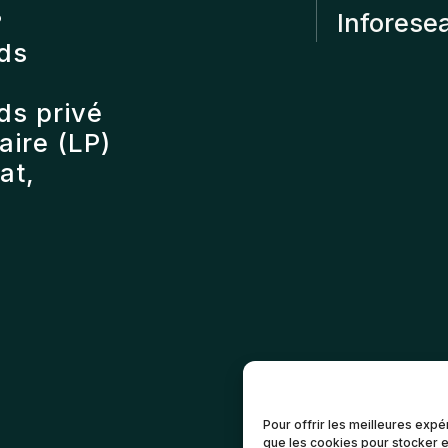
?
Inforese
nds
ds privé
ire (LP)
at,
Pour offrir les meilleures expé
que les cookies pour stocker e