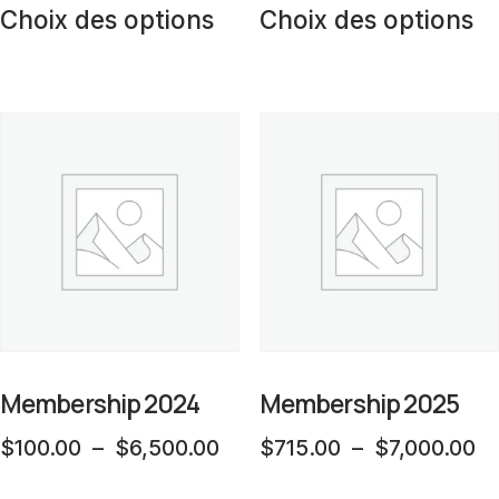
produit
pr
prix :
pr
Choix des options
Choix des options
produit
pr
$600.00
$
a
a
à
à
plusieurs
pl
$6,250.00
$
variations.
va
Les
L
options
op
peuvent
p
être
êt
choisies
ch
sur
su
la
la
Membership 2024
Membership 2025
page
p
Plage
Pl
$
100.00
–
$
6,500.00
$
715.00
–
$
7,000.00
du
d
de
d
Ce
C