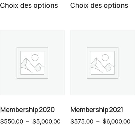
produit
prix :
p
Choix des options
Choix des options
produit
pr
$500.00
$
a
a
à
à
plusieurs
pl
$3,500.00
$
variations.
va
Les
L
options
op
peuvent
p
être
êt
choisies
ch
sur
su
la
la
Membership 2020
Membership 2021
page
p
Plage
P
$
550.00
–
$
5,000.00
$
575.00
–
$
6,000.00
du
d
de
d
Ce
C