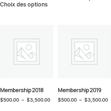
$
Choix des options
produit
a
à
a
pl
$
plusieurs
va
variations.
L
Les
op
options
p
peuvent
êt
être
ch
choisies
su
sur
la
la
Membership 2018
Membership 2019
p
page
d
Plage
P
$
500.00
–
$
3,500.00
$
500.00
–
$
3,500.00
du
pr
de
d
Ce
C