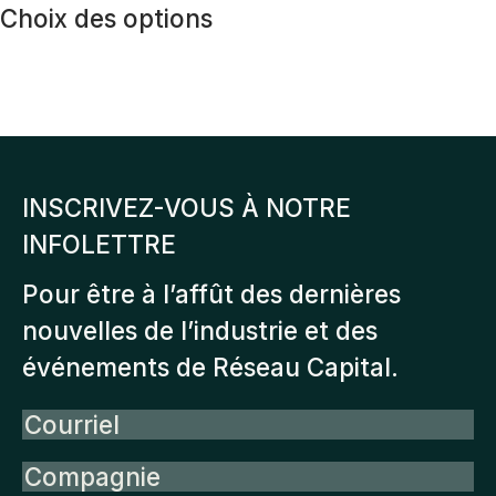
produit
pr
prix :
Choix des options
produit
$750.00
a
à
plusieurs
$7,350.00
variations.
Les
INSCRIVEZ-VOUS À NOTRE
options
INFOLETTRE
peuvent
être
Pour être à l’affût des dernières
choisies
nouvelles de l’industrie et des
sur
événements de Réseau Capital.
la
Courriel
page
du
Compagnie