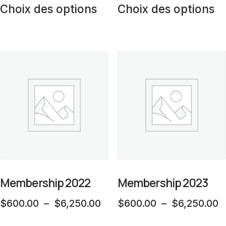
produit
pr
prix :
pr
Choix des options
Choix des options
produit
pr
$550.00
$
a
a
à
à
plusieurs
pl
$5,000.00
$
variations.
va
Les
L
options
op
peuvent
p
être
êt
choisies
ch
sur
su
la
la
Membership 2022
Membership 2023
page
p
Plage
P
$
600.00
–
$
6,250.00
$
600.00
–
$
6,250.00
du
d
de
d
Ce
C