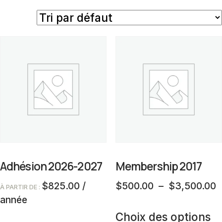
Adhésion 2026-2027
Membership 2017
P
$
825.00
/
$
500.00
–
$
3,500.00
À PARTIR DE :
d
année
C
p
Choix des options
Ce
pr