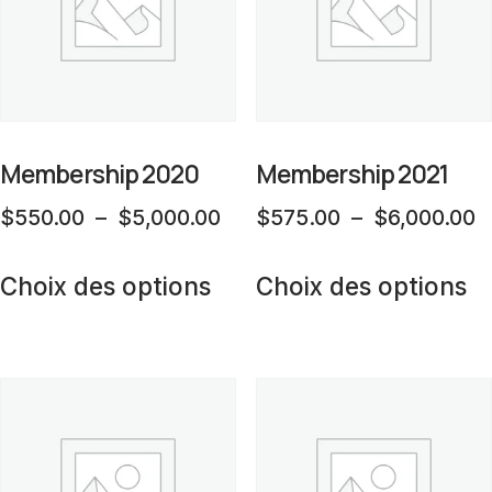
peuvent
p
être
êt
choisies
ch
sur
su
la
la
Membership 2020
Membership 2021
page
p
Plage
P
$
550.00
–
$
5,000.00
$
575.00
–
$
6,000.00
du
d
de
d
Ce
C
produit
pr
prix :
pr
Choix des options
Choix des options
produit
pr
$550.00
$
a
a
à
à
plusieurs
pl
$5,000.00
$
variations.
va
Les
L
options
op