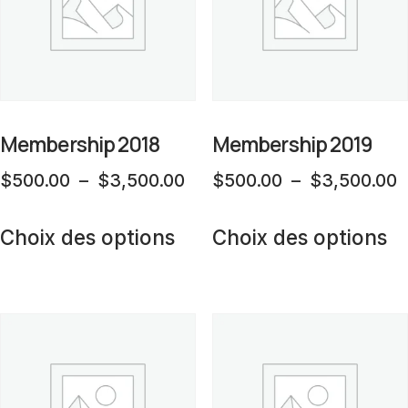
Membership 2018
Membership 2019
Plage
P
$
500.00
–
$
3,500.00
$
500.00
–
$
3,500.00
de
d
Ce
C
prix :
p
Choix des options
Choix des options
produit
pr
$500.00
$
a
a
à
à
plusieurs
pl
$3,500.00
$
variations.
va
Les
L
options
op