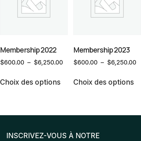
peuvent
p
être
êt
choisies
ch
sur
su
la
la
Membership 2022
Membership 2023
page
p
Plage
P
$
600.00
–
$
6,250.00
$
600.00
–
$
6,250.00
du
d
de
d
Ce
C
produit
pr
prix :
pr
Choix des options
Choix des options
produit
pr
$600.00
$
a
a
à
à
plusieurs
pl
$6,250.00
$
variations.
va
Les
L
INSCRIVEZ-VOUS À NOTRE
options
op