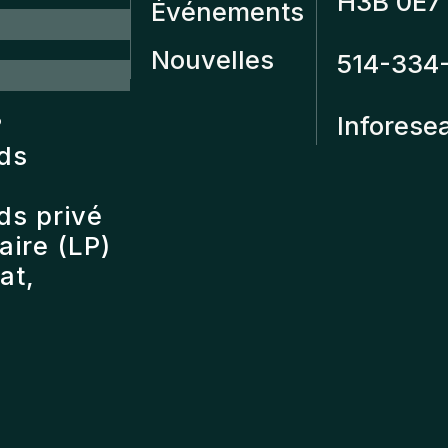
H3B 0E7
Événements
Nouvelles
514-334
?
Inforese
nds
ds privé
ire (LP)
at,