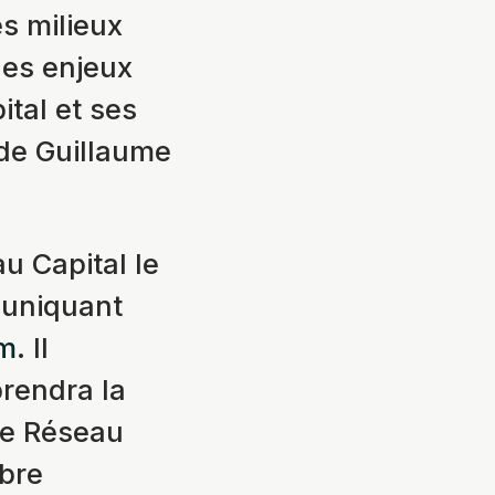
s milieux
es enjeux
ital et ses
 de Guillaume
u Capital le
muniquant
om
. Il
rendra la
e Réseau
obre