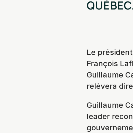
QUÉBEC
Le président
François La
Guillaume Ca
relèvera dir
Guillaume Ca
leader recon
gouvernement