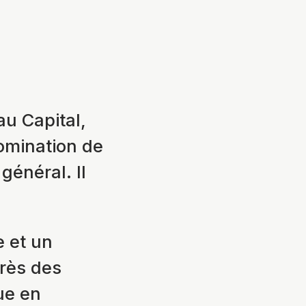
au Capital,
omination de
général. Il
.
 et un
près des
ue en