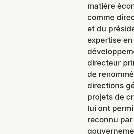
matière éco
comme direc
et du présid
expertise en 
développeme
directeur pr
de renommée
directions g
projets de c
lui ont permi
reconnu par 
gouvernemen