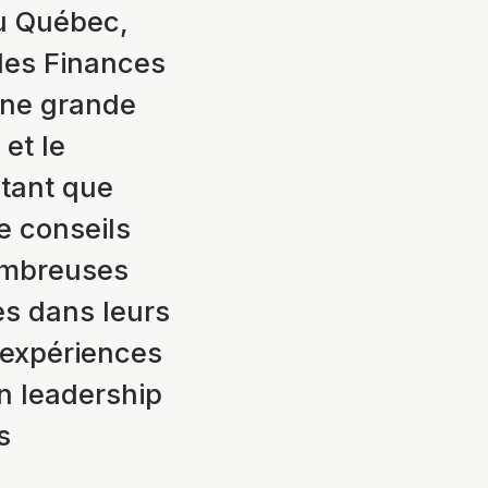
u Québec,
des Finances
 une grande
 et le
tant que
e conseils
ombreuses
es dans leurs
 expériences
un leadership
s