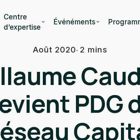
Centre
Événéments
Program
d’expertise
Août 2020
2 mins
llaume Cau
evient PDG 
éseau Capit