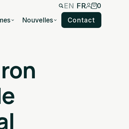
EN
FR
0
mes
Nouvelles
Contact
dron
de
al