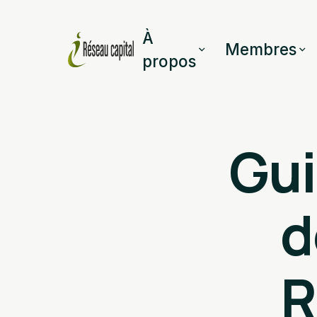
À
Membres
propos
Gui
d
R