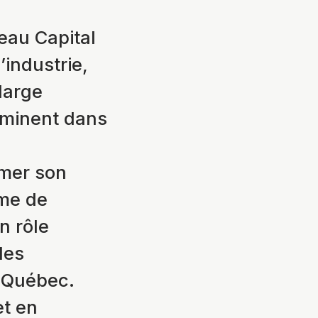
eau Capital
’industrie,
large
rminent dans
rmer son
sme de
n rôle
des
 Québec.
et en