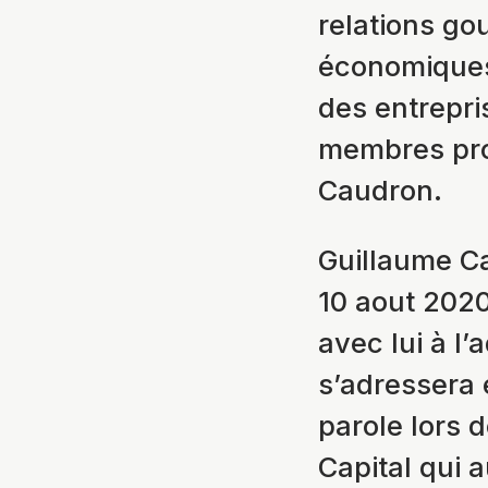
relations go
économiques
des entrepri
membres prof
Caudron.
Guillaume Ca
10 aout 2020
avec lui à l
s’adressera 
parole lors 
Capital qui 