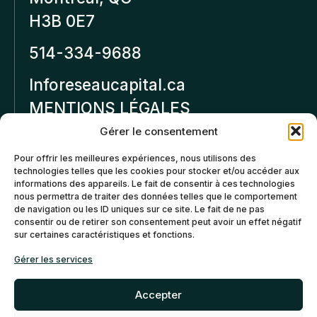
H3B 0E7
514-334-9688
Inforeseaucapital.ca
MENTIONS LÉGALES
Gérer le consentement
Politique de
Pour offrir les meilleures expériences, nous utilisons des
confidentialité
technologies telles que les cookies pour stocker et/ou accéder aux
informations des appareils. Le fait de consentir à ces technologies
Politiques d’annulation et
nous permettra de traiter des données telles que le comportement
de remboursement
de navigation ou les ID uniques sur ce site. Le fait de ne pas
consentir ou de retirer son consentement peut avoir un effet négatif
sur certaines caractéristiques et fonctions.
Politique de cookies (CA)
Gérer les services
Accepter