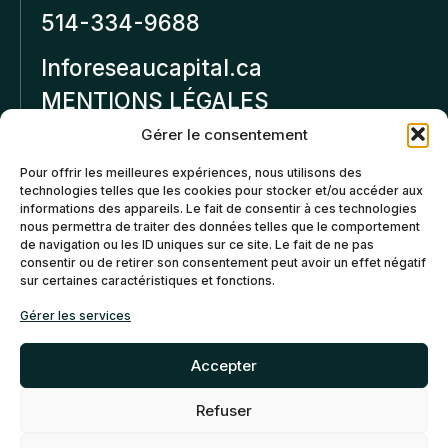
514-334-9688
Inforeseaucapital.ca
MENTIONS LÉGALES
Gérer le consentement
Politique de
Pour offrir les meilleures expériences, nous utilisons des
confidentialité
technologies telles que les cookies pour stocker et/ou accéder aux
informations des appareils. Le fait de consentir à ces technologies
Politiques d’annulation et
nous permettra de traiter des données telles que le comportement
de remboursement
de navigation ou les ID uniques sur ce site. Le fait de ne pas
consentir ou de retirer son consentement peut avoir un effet négatif
sur certaines caractéristiques et fonctions.
Politique de cookies (CA)
Gérer les services
Accepter
Refuser
©2026 Réseau Capital. Tous
EN
FR
droits reservés -
My Little