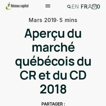
EN
FR
0
Mars 2019
5 mins
Aperçu du
marché
québécois du
CR et du CD
2018
PARTAGER :