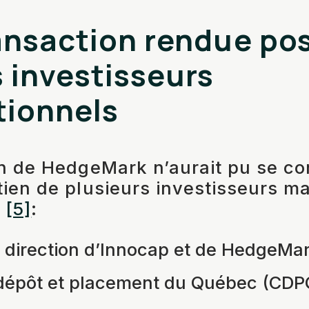
ansaction rendue pos
 investisseurs
tionnels
on de HedgeMark n’aurait pu se co
tien de plusieurs investisseurs m
M
[5]
:
 direction d’Innocap et de HedgeMa
dépôt et placement du Québec (CDP