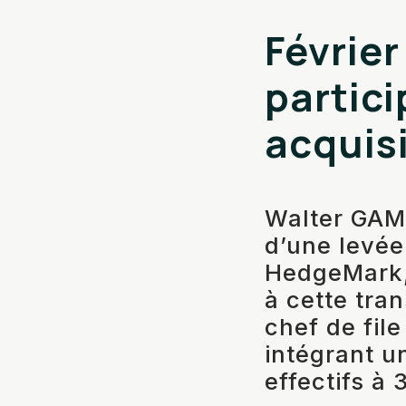
Février
partici
acquisi
Walter GAM 
d’une levée
HedgeMark, 
à cette tra
chef de fil
intégrant u
effectifs à