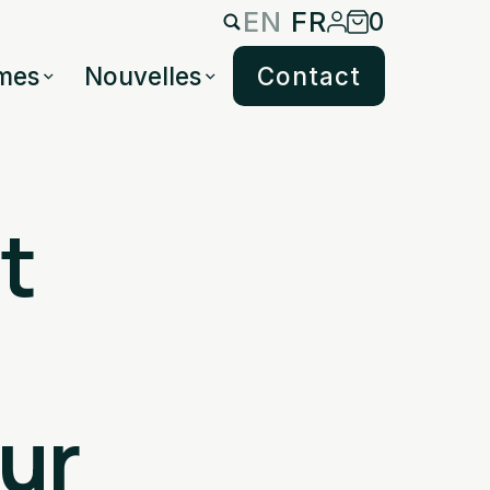
EN
FR
0
mes
Nouvelles
Contact
t
ur