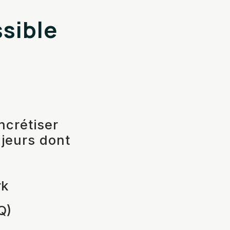
sible
ncrétiser
ajeurs dont
rk
Q)