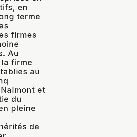
tifs, en
 long terme
es
es firmes
moine
s. Au
 la firme
tablies au
inq
 Nalmont et
tie du
en pleine
hérités de
er.