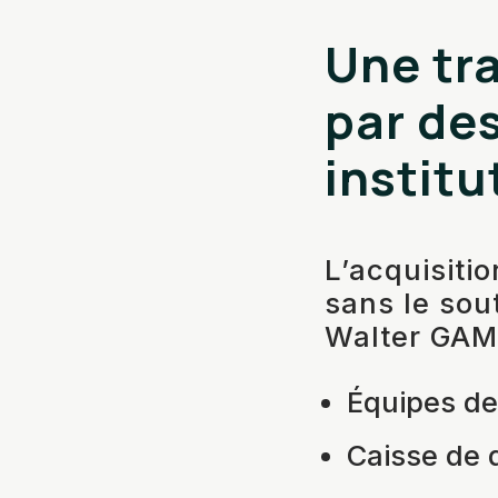
Une tr
par des
institu
L’acquisiti
sans le sou
Walter GA
Équipes de
Caisse de 