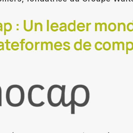
p : Un leader mond
lateformes de com