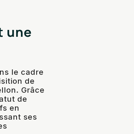
t une
ns le cadre
sition de
llon. Grâce
atut de
fs en
issant ses
es