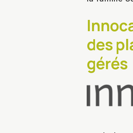
Innoca
des p
gérés