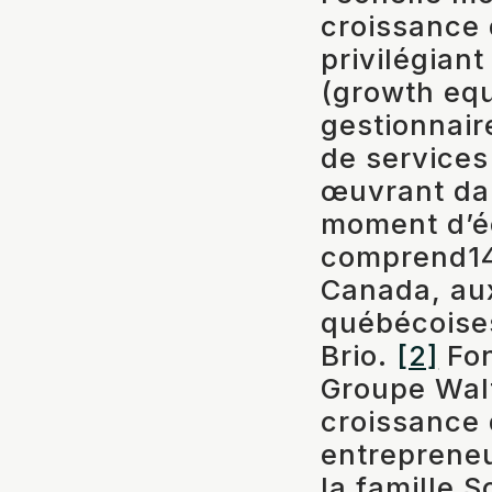
croissance d
privilégiant
(growth equ
gestionnair
de services
œuvrant dan
moment d’écr
comprend14 
Canada, aux
québécoises
Brio.
[2]
Fon
Groupe Walt
croissance 
entrepreneu
la famille 