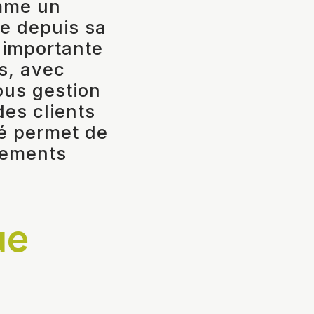
omme un
re depuis sa
s importante
s, avec
ous gestion
des clients
sé permet de
ssements
ue