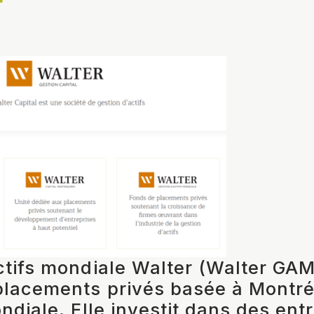
r
ctifs mondiale Walter (Walter GAM
placements privés basée à Montréa
ndiale. ​Elle investit dans des ent