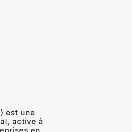
) est une
l, active à
reprises en