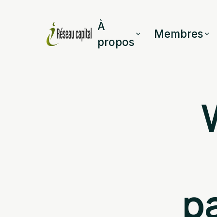
À
Membres
propos
p