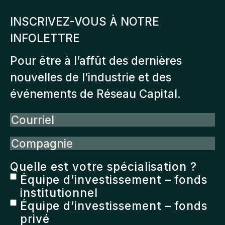
Les
INSCRIVEZ-VOUS À NOTRE
options
INFOLETTRE
peuvent
être
Pour être à l’affût des dernières
choisies
nouvelles de l’industrie et des
sur
événements de Réseau Capital.
la
Courriel
page
du
Compagnie
produit
Quelle est votre spécialisation ?
Équipe d’investissement – fonds
institutionnel
Équipe d’investissement – fonds
privé