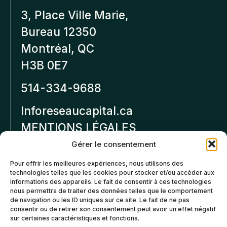
3, Place Ville Marie,
Bureau 12350
Montréal, QC
H3B 0E7
514-334-9688
Inforeseaucapital.ca
MENTIONS LÉGALES
Gérer le consentement
Politique de
Pour offrir les meilleures expériences, nous utilisons des
confidentialité
technologies telles que les cookies pour stocker et/ou accéder aux
informations des appareils. Le fait de consentir à ces technologies
Politiques d’annulation et
nous permettra de traiter des données telles que le comportement
de remboursement
de navigation ou les ID uniques sur ce site. Le fait de ne pas
consentir ou de retirer son consentement peut avoir un effet négatif
sur certaines caractéristiques et fonctions.
Politique de cookies (CA)