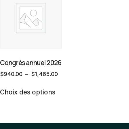
Congrès annuel 2026
Plage
$
940.00
–
$
1,465.00
de
Ce
prix :
Choix des options
produit
$940.00
a
à
plusieurs
$1,465.00
variations.