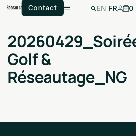
Contact
EN
FR
0
20260429_Soiré
Golf &
Réseautage_NG