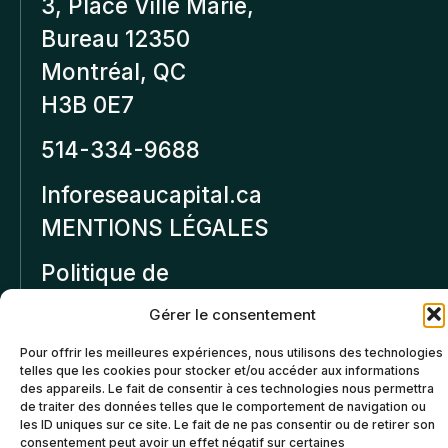
3, Place Ville Marie,
Bureau 12350
Montréal, QC
H3B 0E7
514-334-9688
Inforeseaucapital.ca
MENTIONS LÉGALES
Politique de
confidentialité
Gérer le consentement
Politiques d’annulation et
Pour offrir les meilleures expériences, nous utilisons des technologies
de remboursement
telles que les cookies pour stocker et/ou accéder aux informations
des appareils. Le fait de consentir à ces technologies nous permettra
de traiter des données telles que le comportement de navigation ou
Politique de cookies (CA)
les ID uniques sur ce site. Le fait de ne pas consentir ou de retirer son
consentement peut avoir un effet négatif sur certaines