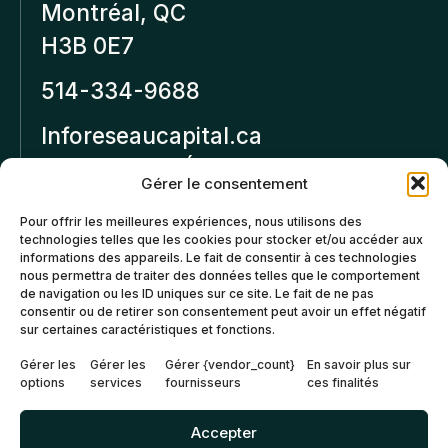
Montréal, QC
H3B 0E7
514-334-9688
Inforeseaucapital.ca
MENTIONS LÉGALES
Gérer le consentement
Politique de
Pour offrir les meilleures expériences, nous utilisons des
technologies telles que les cookies pour stocker et/ou accéder aux
confidentialité
informations des appareils. Le fait de consentir à ces technologies
nous permettra de traiter des données telles que le comportement
Politiques d’annulation et
de navigation ou les ID uniques sur ce site. Le fait de ne pas
de remboursement
consentir ou de retirer son consentement peut avoir un effet négatif
sur certaines caractéristiques et fonctions.
Politique de cookies (CA)
Gérer les
Gérer les
Gérer {vendor_count}
En savoir plus sur
options
services
fournisseurs
ces finalités
Accepter