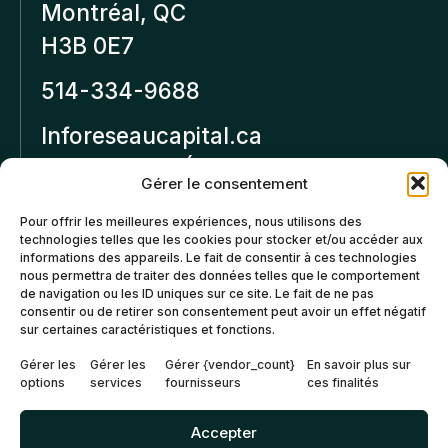
Montréal, QC
H3B 0E7
514-334-9688
Inforeseaucapital.ca
MENTIONS LÉGALES
Gérer le consentement
Politique de
Pour offrir les meilleures expériences, nous utilisons des
technologies telles que les cookies pour stocker et/ou accéder aux
confidentialité
informations des appareils. Le fait de consentir à ces technologies
nous permettra de traiter des données telles que le comportement
Politiques d’annulation et
de navigation ou les ID uniques sur ce site. Le fait de ne pas
de remboursement
consentir ou de retirer son consentement peut avoir un effet négatif
sur certaines caractéristiques et fonctions.
Politique de cookies (CA)
Gérer les
Gérer les
Gérer {vendor_count}
En savoir plus sur
options
services
fournisseurs
ces finalités
Accepter