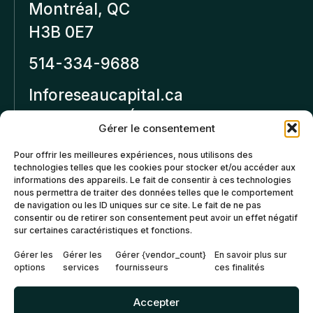
Montréal, QC
H3B 0E7
514-334-9688
Inforeseaucapital.ca
MENTIONS LÉGALES
Gérer le consentement
Politique de
Pour offrir les meilleures expériences, nous utilisons des
technologies telles que les cookies pour stocker et/ou accéder aux
confidentialité
informations des appareils. Le fait de consentir à ces technologies
nous permettra de traiter des données telles que le comportement
Politiques d’annulation et
de navigation ou les ID uniques sur ce site. Le fait de ne pas
de remboursement
consentir ou de retirer son consentement peut avoir un effet négatif
sur certaines caractéristiques et fonctions.
Politique de cookies (CA)
Gérer les
Gérer les
Gérer {vendor_count}
En savoir plus sur
options
services
fournisseurs
ces finalités
Accepter