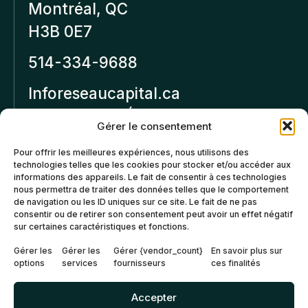
Montréal, QC
H3B 0E7
514-334-9688
Inforeseaucapital.ca
MENTIONS LÉGALES
Gérer le consentement
Politique de
Pour offrir les meilleures expériences, nous utilisons des
technologies telles que les cookies pour stocker et/ou accéder aux
confidentialité
informations des appareils. Le fait de consentir à ces technologies
nous permettra de traiter des données telles que le comportement
Politiques d’annulation et
de navigation ou les ID uniques sur ce site. Le fait de ne pas
de remboursement
consentir ou de retirer son consentement peut avoir un effet négatif
sur certaines caractéristiques et fonctions.
Politique de cookies (CA)
Gérer les
Gérer les
Gérer {vendor_count}
En savoir plus sur
options
services
fournisseurs
ces finalités
Accepter