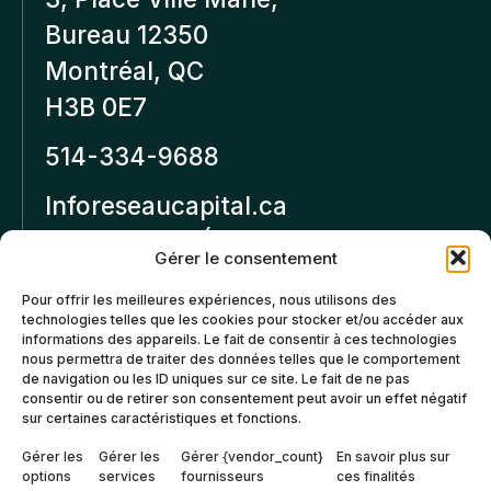
Bureau 12350
Montréal, QC
H3B 0E7
514-334-9688
Inforeseaucapital.ca
MENTIONS LÉGALES
Gérer le consentement
Politique de
Pour offrir les meilleures expériences, nous utilisons des
technologies telles que les cookies pour stocker et/ou accéder aux
confidentialité
informations des appareils. Le fait de consentir à ces technologies
nous permettra de traiter des données telles que le comportement
Politiques d’annulation et
de navigation ou les ID uniques sur ce site. Le fait de ne pas
de remboursement
consentir ou de retirer son consentement peut avoir un effet négatif
sur certaines caractéristiques et fonctions.
Politique de cookies (CA)
Gérer les
Gérer les
Gérer {vendor_count}
En savoir plus sur
options
services
fournisseurs
ces finalités