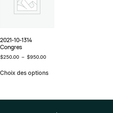
2021-10-1314
Congres
Plage
$
250.00
–
$
950.00
de
Ce
prix :
Choix des options
produit
$250.00
a
à
plusieurs
$950.00
variations.
Les