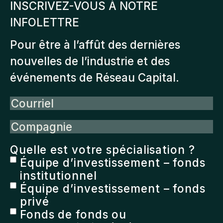
INSCRIVEZ-VOUS À NOTRE
options
INFOLETTRE
peuvent
être
Pour être à l’affût des dernières
choisies
nouvelles de l’industrie et des
sur
événements de Réseau Capital.
la
Courriel
page
du
Compagnie
produit
Quelle est votre spécialisation ?
Équipe d’investissement – fonds
institutionnel
Équipe d’investissement – fonds
privé
Fonds de fonds ou