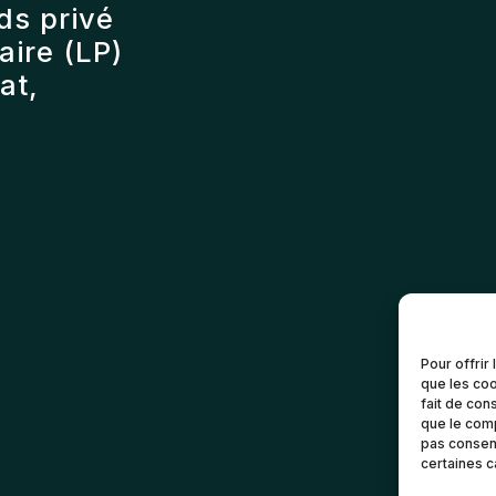
ds privé
ire (LP)
at,
Pour offrir
que les coo
fait de con
que le comp
pas consent
certaines c