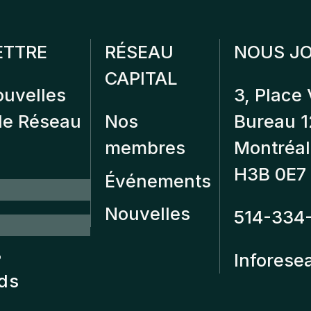
ETTRE
RÉSEAU
NOUS JO
CAPITAL
ouvelles
3, Place 
 de Réseau
Nos
Bureau 
membres
Montréal
H3B 0E7
Événements
Nouvelles
514-334
?
Inforese
nds