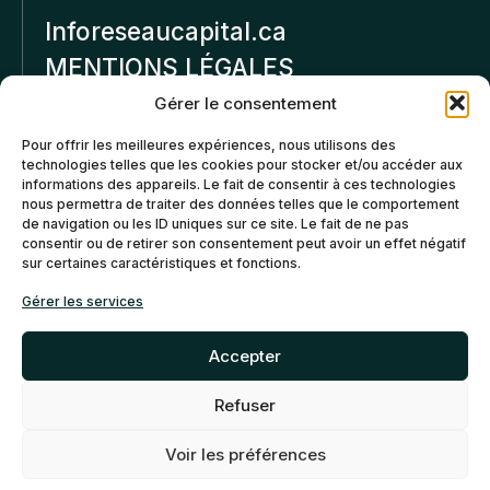
Inforeseaucapital.ca
MENTIONS LÉGALES
Gérer le consentement
Politique de
Pour offrir les meilleures expériences, nous utilisons des
confidentialité
technologies telles que les cookies pour stocker et/ou accéder aux
informations des appareils. Le fait de consentir à ces technologies
Politiques d’annulation et
nous permettra de traiter des données telles que le comportement
de remboursement
de navigation ou les ID uniques sur ce site. Le fait de ne pas
consentir ou de retirer son consentement peut avoir un effet négatif
sur certaines caractéristiques et fonctions.
Politique de cookies (CA)
Gérer les services
Accepter
Refuser
©2026 Réseau Capital. Tous
EN
FR
droits reservés -
My Little
Voir les préférences
Big Web
- Agence web