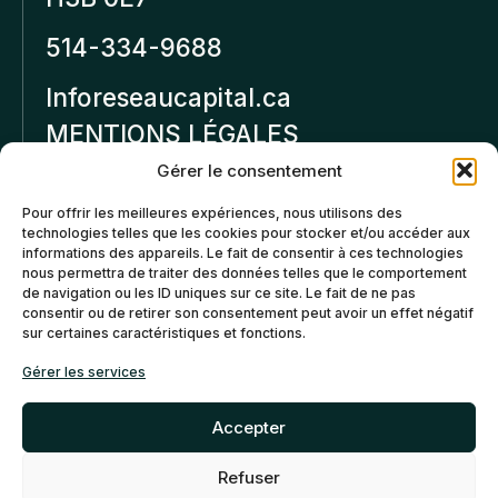
514-334-9688
Inforeseaucapital.ca
MENTIONS LÉGALES
Gérer le consentement
Politique de
Pour offrir les meilleures expériences, nous utilisons des
confidentialité
technologies telles que les cookies pour stocker et/ou accéder aux
informations des appareils. Le fait de consentir à ces technologies
Politiques d’annulation et
nous permettra de traiter des données telles que le comportement
de remboursement
de navigation ou les ID uniques sur ce site. Le fait de ne pas
consentir ou de retirer son consentement peut avoir un effet négatif
sur certaines caractéristiques et fonctions.
Politique de cookies (CA)
Gérer les services
Accepter
Refuser
©2026 Réseau Capital. Tous