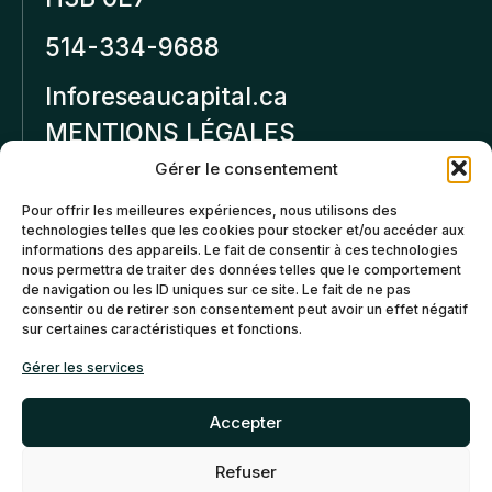
514-334-9688
Inforeseaucapital.ca
MENTIONS LÉGALES
Gérer le consentement
Politique de
Pour offrir les meilleures expériences, nous utilisons des
confidentialité
technologies telles que les cookies pour stocker et/ou accéder aux
informations des appareils. Le fait de consentir à ces technologies
Politiques d’annulation et
nous permettra de traiter des données telles que le comportement
de remboursement
de navigation ou les ID uniques sur ce site. Le fait de ne pas
consentir ou de retirer son consentement peut avoir un effet négatif
sur certaines caractéristiques et fonctions.
Politique de cookies (CA)
Gérer les services
Accepter
Refuser
©2026 Réseau Capital. Tous