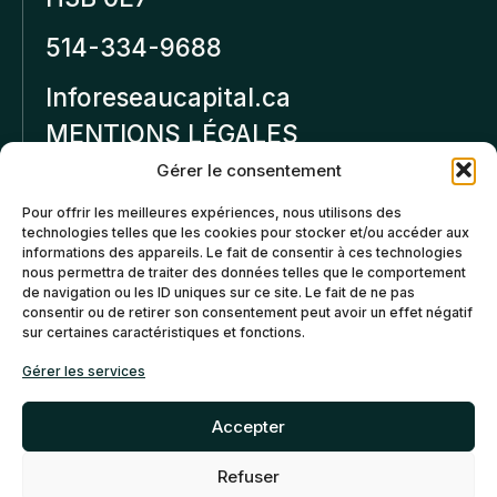
514-334-9688
Inforeseaucapital.ca
MENTIONS LÉGALES
Gérer le consentement
Politique de
Pour offrir les meilleures expériences, nous utilisons des
confidentialité
technologies telles que les cookies pour stocker et/ou accéder aux
informations des appareils. Le fait de consentir à ces technologies
Politiques d’annulation et
nous permettra de traiter des données telles que le comportement
de remboursement
de navigation ou les ID uniques sur ce site. Le fait de ne pas
consentir ou de retirer son consentement peut avoir un effet négatif
sur certaines caractéristiques et fonctions.
Politique de cookies (CA)
Gérer les services
Accepter
Refuser
©2026 Réseau Capital. Tous