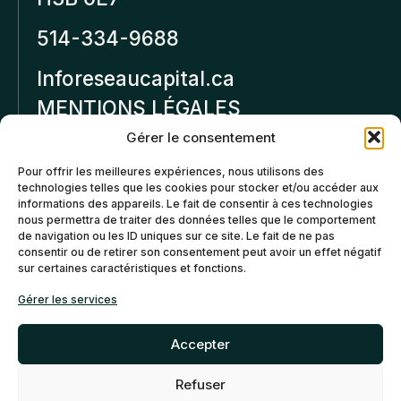
514-334-9688
Inforeseaucapital.ca
MENTIONS LÉGALES
Gérer le consentement
Politique de
Pour offrir les meilleures expériences, nous utilisons des
confidentialité
technologies telles que les cookies pour stocker et/ou accéder aux
informations des appareils. Le fait de consentir à ces technologies
Politiques d’annulation et
nous permettra de traiter des données telles que le comportement
de remboursement
de navigation ou les ID uniques sur ce site. Le fait de ne pas
consentir ou de retirer son consentement peut avoir un effet négatif
sur certaines caractéristiques et fonctions.
Politique de cookies (CA)
Gérer les services
Accepter
Refuser
©2026 Réseau Capital. Tous