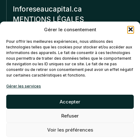
Inforeseaucapital.ca
MENTIONS LÉGALES
Gérer le consentement
Politique de
Pour offrir les meilleures expériences, nous utilisons des
confidentialité
technologies telles que les cookies pour stocker et/ou accéder aux
informations des appareils. Le fait de consentir à ces technologies
Politiques d’annulation et
nous permettra de traiter des données telles que le comportement
de remboursement
de navigation ou les ID uniques sur ce site. Le fait de ne pas
consentir ou de retirer son consentement peut avoir un effet négatif
sur certaines caractéristiques et fonctions.
Politique de cookies (CA)
Gérer les services
Accepter
Refuser
©2026 Réseau Capital. Tous
EN
FR
droits reservés -
My Little
Voir les préférences
Big Web
- Agence web