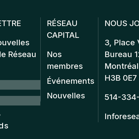
ETTRE
RÉSEAU
NOUS JO
CAPITAL
ouvelles
3, Place 
 de Réseau
Nos
Bureau 
membres
Montréal
H3B 0E7
Événements
Nouvelles
514-334
?
Inforese
nds