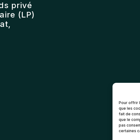
ds privé
ire (LP)
at,
Pour offrir
que les coo
fait de con
que le comp
pas consent
certaines c