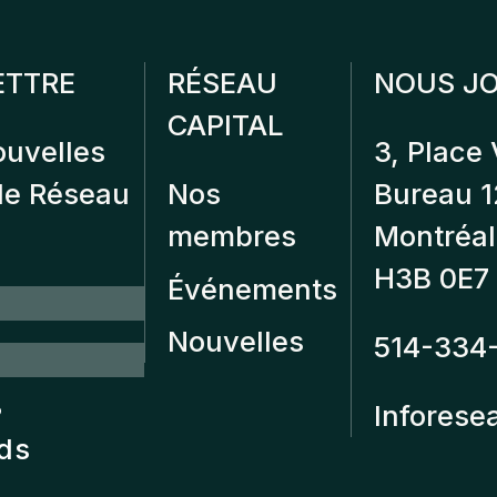
ETTRE
RÉSEAU
NOUS JO
CAPITAL
ouvelles
3, Place 
 de Réseau
Nos
Bureau 
membres
Montréal
H3B 0E7
Événements
Nouvelles
514-334
?
Inforese
nds