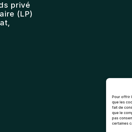
ds privé
ire (LP)
at,
Pour offrir
que les coo
fait de con
que le comp
pas consent
certaines c