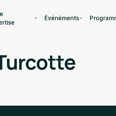
e
Événéments
Program
ertise
Turcotte