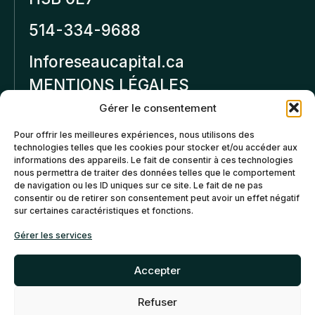
514-334-9688
Inforeseaucapital.ca
MENTIONS LÉGALES
Gérer le consentement
Politique de
Pour offrir les meilleures expériences, nous utilisons des
confidentialité
technologies telles que les cookies pour stocker et/ou accéder aux
informations des appareils. Le fait de consentir à ces technologies
Politiques d’annulation et
nous permettra de traiter des données telles que le comportement
de remboursement
de navigation ou les ID uniques sur ce site. Le fait de ne pas
consentir ou de retirer son consentement peut avoir un effet négatif
sur certaines caractéristiques et fonctions.
Politique de cookies (CA)
Gérer les services
Accepter
Refuser
©2026 Réseau Capital. Tous