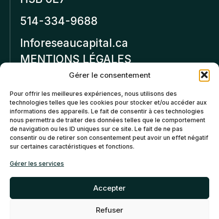
514-334-9688
Inforeseaucapital.ca
MENTIONS LÉGALES
Gérer le consentement
Politique de
Pour offrir les meilleures expériences, nous utilisons des
confidentialité
technologies telles que les cookies pour stocker et/ou accéder aux
informations des appareils. Le fait de consentir à ces technologies
Politiques d’annulation et
nous permettra de traiter des données telles que le comportement
de remboursement
de navigation ou les ID uniques sur ce site. Le fait de ne pas
consentir ou de retirer son consentement peut avoir un effet négatif
sur certaines caractéristiques et fonctions.
Politique de cookies (CA)
Gérer les services
Accepter
Refuser
©2026 Réseau Capital. Tous