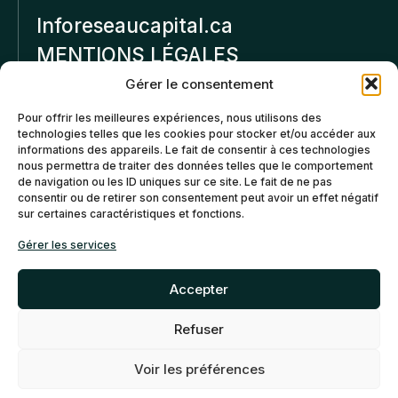
Inforeseaucapital.ca
MENTIONS LÉGALES
Gérer le consentement
Politique de
Pour offrir les meilleures expériences, nous utilisons des
confidentialité
technologies telles que les cookies pour stocker et/ou accéder aux
informations des appareils. Le fait de consentir à ces technologies
Politiques d’annulation et
nous permettra de traiter des données telles que le comportement
de remboursement
de navigation ou les ID uniques sur ce site. Le fait de ne pas
consentir ou de retirer son consentement peut avoir un effet négatif
sur certaines caractéristiques et fonctions.
Politique de cookies (CA)
Gérer les services
Accepter
Refuser
©2026 Réseau Capital. Tous
EN
FR
droits reservés -
My Little
Voir les préférences
Big Web
- Agence web