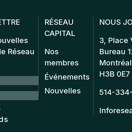
ETTRE
RÉSEAU
NOUS JO
CAPITAL
ouvelles
3, Place 
 de Réseau
Nos
Bureau 
membres
Montréal
H3B 0E7
Événements
Nouvelles
514-334
?
Inforese
nds