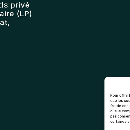
ds privé
ire (LP)
at,
Pour offrir
que les coo
fait de con
que le comp
pas consent
certaines c