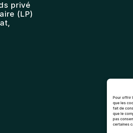
ds privé
ire (LP)
at,
Pour offrir
que les coo
fait de con
que le comp
pas consent
certaines c