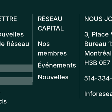
ETTRE
RÉSEAU
NOUS JO
CAPITAL
ouvelles
3, Place 
 de Réseau
Nos
Bureau 
membres
Montréal
H3B 0E7
Événements
Nouvelles
514-334
?
Inforese
nds