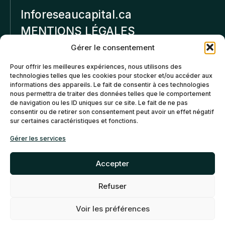
Inforeseaucapital.ca
MENTIONS LÉGALES
Gérer le consentement
Politique de
Pour offrir les meilleures expériences, nous utilisons des
confidentialité
technologies telles que les cookies pour stocker et/ou accéder aux
informations des appareils. Le fait de consentir à ces technologies
Politiques d’annulation et
nous permettra de traiter des données telles que le comportement
de remboursement
de navigation ou les ID uniques sur ce site. Le fait de ne pas
consentir ou de retirer son consentement peut avoir un effet négatif
sur certaines caractéristiques et fonctions.
Politique de cookies (CA)
Gérer les services
Accepter
Refuser
©2026 Réseau Capital. Tous
EN
FR
droits reservés -
My Little
Voir les préférences
Big Web
- Agence web