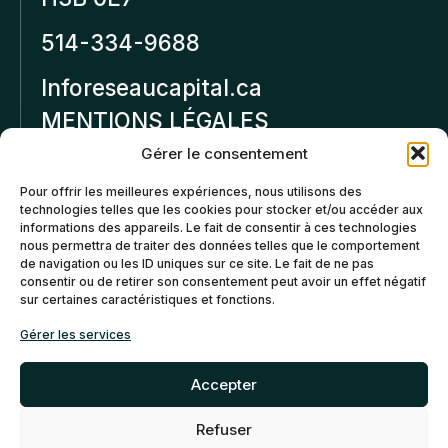
514-334-9688
Inforeseaucapital.ca
MENTIONS LÉGALES
Gérer le consentement
Politique de
Pour offrir les meilleures expériences, nous utilisons des
confidentialité
technologies telles que les cookies pour stocker et/ou accéder aux
informations des appareils. Le fait de consentir à ces technologies
Politiques d’annulation et
nous permettra de traiter des données telles que le comportement
de remboursement
de navigation ou les ID uniques sur ce site. Le fait de ne pas
consentir ou de retirer son consentement peut avoir un effet négatif
sur certaines caractéristiques et fonctions.
Politique de cookies (CA)
Gérer les services
Accepter
Refuser
©2026 Réseau Capital. Tous