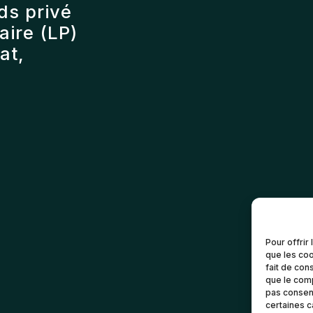
ds privé
ire (LP)
at,
Pour offrir
que les coo
fait de con
que le comp
pas consent
certaines c