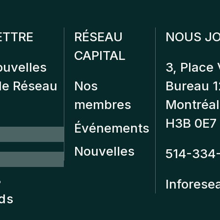
ETTRE
RÉSEAU
NOUS JO
CAPITAL
ouvelles
3, Place 
 de Réseau
Nos
Bureau 
membres
Montréal
H3B 0E7
Événements
Nouvelles
514-334
?
Inforese
nds