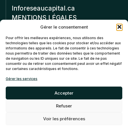
Inforeseaucapital.ca
MENTIONS LÉGALES
Gérer le consentement
Politique de
Pour offrir les meilleures expériences, nous utilisons des
confidentialité
technologies telles que les cookies pour stocker et/ou accéder aux
informations des appareils. Le fait de consentir à ces technologies
Politiques d’annulation et
nous permettra de traiter des données telles que le comportement
de remboursement
de navigation ou les ID uniques sur ce site. Le fait de ne pas
consentir ou de retirer son consentement peut avoir un effet négatif
sur certaines caractéristiques et fonctions.
Politique de cookies (CA)
Gérer les services
Accepter
Refuser
©2026 Réseau Capital. Tous
EN
FR
droits reservés -
My Little
Voir les préférences
Big Web
- Agence web