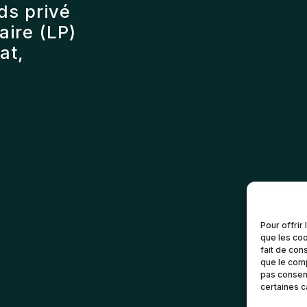
ds privé
ire (LP)
at,
Pour offrir
que les coo
fait de con
que le comp
pas consent
certaines c