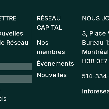
ETTRE
RÉSEAU
NOUS JO
CAPITAL
ouvelles
3, Place 
 de Réseau
Nos
Bureau 
membres
Montréal
H3B 0E7
Événements
Nouvelles
514-334
?
Inforese
nds