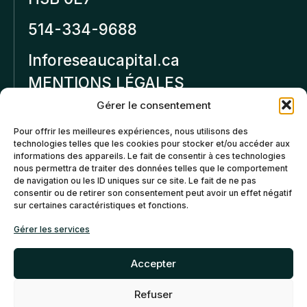
514-334-9688
Inforeseaucapital.ca
MENTIONS LÉGALES
Gérer le consentement
Politique de
Pour offrir les meilleures expériences, nous utilisons des
confidentialité
technologies telles que les cookies pour stocker et/ou accéder aux
informations des appareils. Le fait de consentir à ces technologies
Politiques d’annulation et
nous permettra de traiter des données telles que le comportement
de remboursement
de navigation ou les ID uniques sur ce site. Le fait de ne pas
consentir ou de retirer son consentement peut avoir un effet négatif
sur certaines caractéristiques et fonctions.
Politique de cookies (CA)
Gérer les services
Accepter
Refuser
©2026 Réseau Capital. Tous