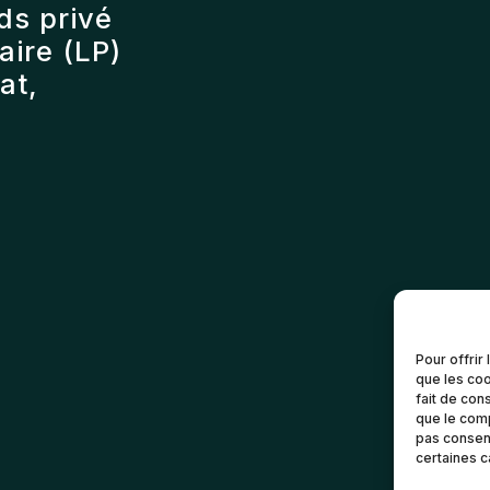
ds privé
ire (LP)
at,
Pour offrir
que les coo
fait de con
que le comp
pas consent
certaines c