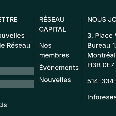
ETTRE
RÉSEAU
NOUS JO
CAPITAL
ouvelles
3, Place 
 de Réseau
Nos
Bureau 
membres
Montréal
H3B 0E7
Événements
Nouvelles
514-334
?
Inforese
nds