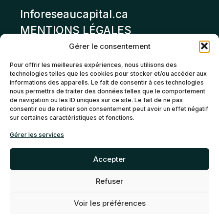
Inforeseaucapital.ca
MENTIONS LÉGALES
Gérer le consentement
Politique de
Pour offrir les meilleures expériences, nous utilisons des
confidentialité
technologies telles que les cookies pour stocker et/ou accéder aux
informations des appareils. Le fait de consentir à ces technologies
Politiques d’annulation et
nous permettra de traiter des données telles que le comportement
de remboursement
de navigation ou les ID uniques sur ce site. Le fait de ne pas
consentir ou de retirer son consentement peut avoir un effet négatif
sur certaines caractéristiques et fonctions.
Politique de cookies (CA)
Gérer les services
Accepter
Refuser
©2026 Réseau Capital. Tous
EN
FR
droits reservés -
My Little
Voir les préférences
Big Web
- Agence web