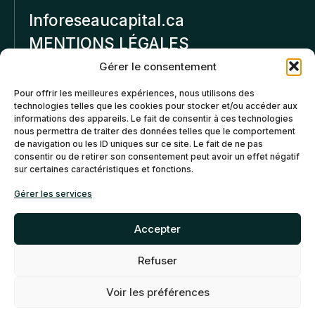
Inforeseaucapital.ca
MENTIONS LÉGALES
Gérer le consentement
Politique de
Pour offrir les meilleures expériences, nous utilisons des
confidentialité
technologies telles que les cookies pour stocker et/ou accéder aux
informations des appareils. Le fait de consentir à ces technologies
Politiques d’annulation et
nous permettra de traiter des données telles que le comportement
de remboursement
de navigation ou les ID uniques sur ce site. Le fait de ne pas
consentir ou de retirer son consentement peut avoir un effet négatif
sur certaines caractéristiques et fonctions.
Politique de cookies (CA)
Gérer les services
Accepter
Refuser
©2026 Réseau Capital. Tous
EN
FR
droits reservés -
My Little
Voir les préférences
Big Web
- Agence web