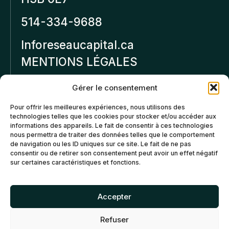
514-334-9688
Inforeseaucapital.ca
MENTIONS LÉGALES
Politique de
Gérer le consentement
confidentialité
Pour offrir les meilleures expériences, nous utilisons des
technologies telles que les cookies pour stocker et/ou accéder aux
Politiques d’annulation et
informations des appareils. Le fait de consentir à ces technologies
de remboursement
nous permettra de traiter des données telles que le comportement
de navigation ou les ID uniques sur ce site. Le fait de ne pas
consentir ou de retirer son consentement peut avoir un effet négatif
Politique de cookies (CA)
sur certaines caractéristiques et fonctions.
Accepter
Refuser
©2026 Réseau Capital. Tous