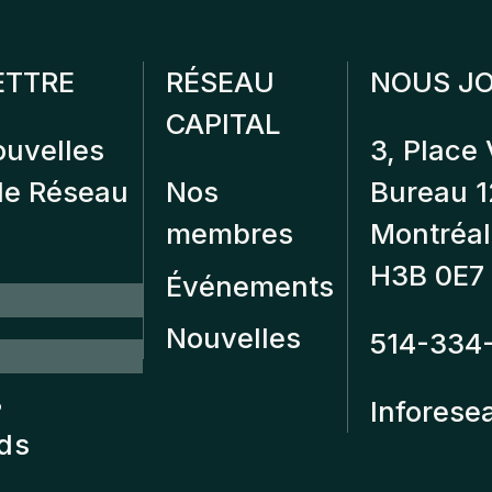
ETTRE
RÉSEAU
NOUS JO
CAPITAL
ouvelles
3, Place 
 de Réseau
Nos
Bureau 
membres
Montréal
H3B 0E7
Événements
Nouvelles
514-334
?
Inforese
nds