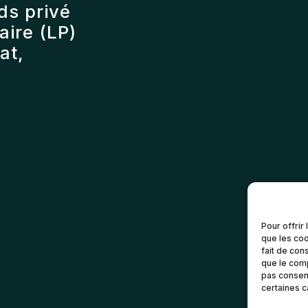
ds privé
ire (LP)
at,
Pour offrir
que les coo
fait de con
que le comp
pas consent
certaines c