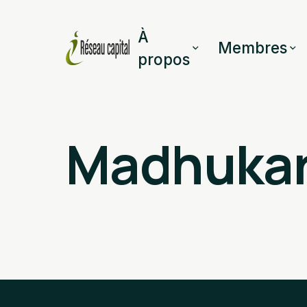
À
Membres
propos
Madhukar