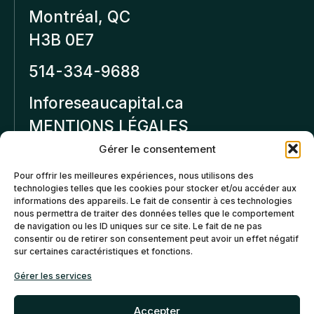
Montréal, QC
H3B 0E7
514-334-9688
Inforeseaucapital.ca
MENTIONS LÉGALES
Gérer le consentement
Politique de
Pour offrir les meilleures expériences, nous utilisons des
confidentialité
technologies telles que les cookies pour stocker et/ou accéder aux
informations des appareils. Le fait de consentir à ces technologies
Politiques d’annulation et
nous permettra de traiter des données telles que le comportement
de remboursement
de navigation ou les ID uniques sur ce site. Le fait de ne pas
consentir ou de retirer son consentement peut avoir un effet négatif
sur certaines caractéristiques et fonctions.
Politique de cookies (CA)
Gérer les services
Accepter