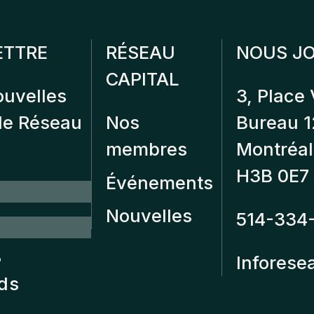
ETTRE
RÉSEAU
NOUS JO
CAPITAL
ouvelles
3, Place 
 de Réseau
Nos
Bureau 
membres
Montréal
H3B 0E7
Événements
Nouvelles
514-334
?
Inforese
nds