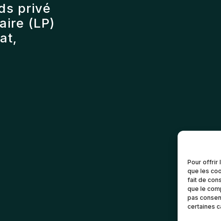
ds privé
ire (LP)
at,
Pour offrir
que les coo
fait de con
que le comp
pas consent
certaines c