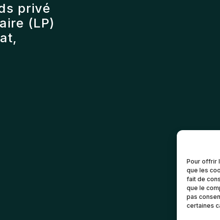
ds privé
ire (LP)
at,
Pour offrir
que les coo
fait de con
que le comp
pas consent
certaines c