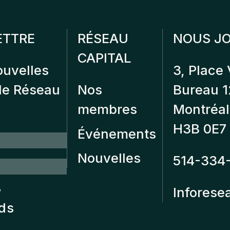
ETTRE
RÉSEAU
NOUS JO
CAPITAL
ouvelles
3, Place 
 de Réseau
Nos
Bureau 
membres
Montréal
H3B 0E7
Événements
Nouvelles
514-334
?
Inforese
nds