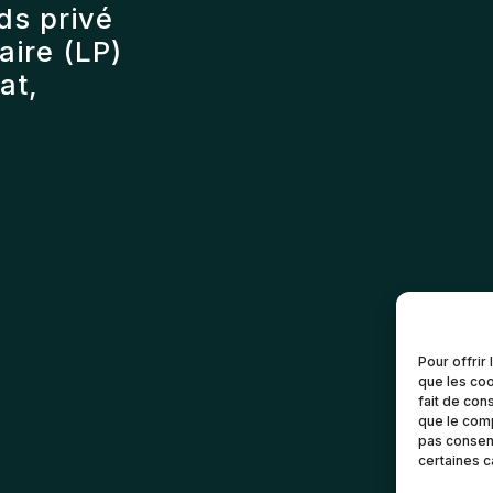
ds privé
ire (LP)
at,
Pour offrir
que les coo
fait de con
que le comp
pas consent
certaines c