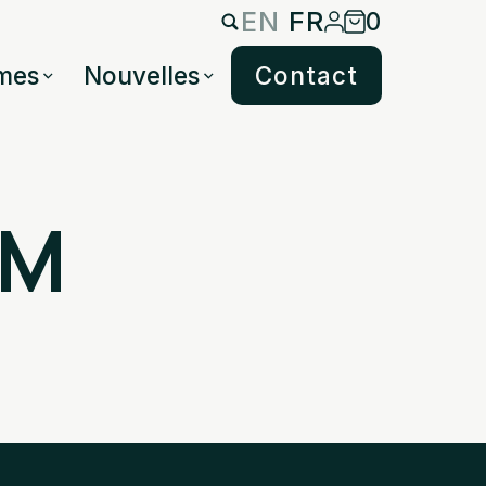
EN
FR
0
mes
Nouvelles
Contact
IM