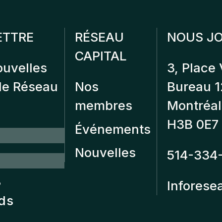
ETTRE
RÉSEAU
NOUS JO
CAPITAL
ouvelles
3, Place 
 de Réseau
Nos
Bureau 
membres
Montréal
H3B 0E7
Événements
Nouvelles
514-334
?
Inforese
nds